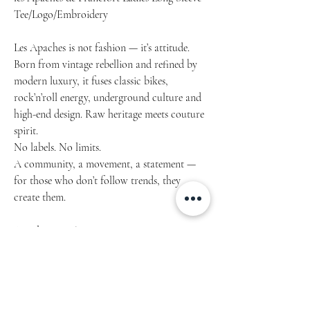
Tee/Logo/Embroidery
Les Apaches is not fashion — it’s attitude.
Born from vintage rebellion and refined by
modern luxury, it fuses classic bikes,
rock’n’roll energy, underground culture and
high-end design. Raw heritage meets couture
spirit.
No labels. No limits.
A community, a movement, a statement —
for those who don’t follow trends, they
create them.
Article: 2301.26.01
• 100% airlume combed ring-spun cotton
• Fabric weight: 4.2 oz./yd.² (142.4 g/m²)
• 32 singles
• Regular fit