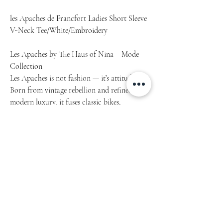
les Apaches de Francfort Ladies Short Sleeve
V-Neck Tee/White/Embroidery
Les Apaches by The Haus of Nina – Mode
Collection
Les Apaches is not fashion — it’s attitude.
Born from vintage rebellion and refined by
modern luxury, it fuses classic bikes,
rock’n’roll energy, underground culture and
high-end design. Raw heritage meets couture
spirit.
No labels. No limits.
A community, a movement, a statement —
for those who don’t follow trends, they
create them.
Article: 2401.26.02
• 100% combed ring-spun cotton