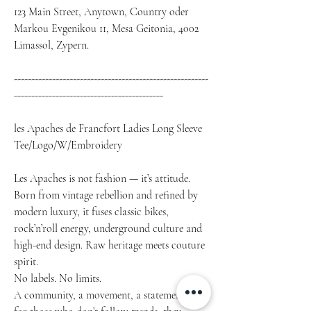
123 Main Street, Anytown, Country oder
Markou Evgenikou 11, Mesa Geitonia, 4002
Limassol, Zypern.
--------------------------------------------------------
-------------------------------------------
les Apaches de Francfort Ladies Long Sleeve
Tee/Logo/W/Embroidery
Les Apaches is not fashion — it’s attitude.
Born from vintage rebellion and refined by
modern luxury, it fuses classic bikes,
rock’n’roll energy, underground culture and
high-end design. Raw heritage meets couture
spirit.
No labels. No limits.
A community, a movement, a statement —