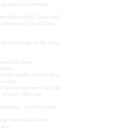
 geerdete und zentrierte
nen heiß und kalt, Feuer und
n Formen von Yin und Yang
s Herz von Logo im The Haus
rn und zu ehren.
rücken.
en der Quelle und dem Fluss
u zeigen.
ichkeit zu umarmen, ihr Kraft
n: Himmel, Meer und
eieinigkeit, ist eine von drei
ung vereint sind und ein
cken.