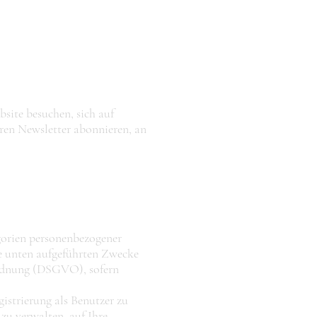
site besuchen, sich auf
eren Newsletter abonnieren, an
orien personenbezogener
e unten aufgeführten Zwecke
rdnung (DSGVO), sofern
istrierung als Benutzer zu
zu verwalten, auf Ihre