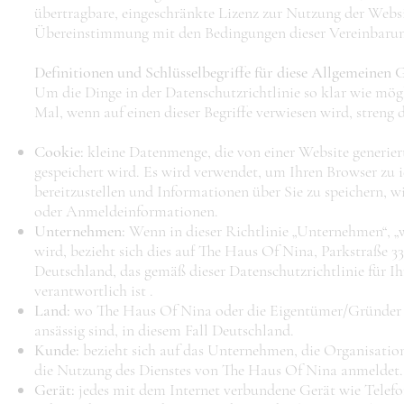
übertragbare, eingeschränkte Lizenz zur Nutzung der Websit
Übereinstimmung mit den Bedingungen dieser Vereinbarun
Definitionen und Schlüsselbegriffe für diese Allgemeinen 
Um die Dinge in der Datenschutzrichtlinie so klar wie mögl
Mal, wenn auf einen dieser Begriffe verwiesen wird, streng de
Cookie:
kleine Datenmenge, die von einer Website generi
gespeichert wird. Es wird verwendet, um Ihren Browser zu i
bereitzustellen und Informationen über Sie zu speichern, wi
oder Anmeldeinformationen.
Unternehmen:
Wenn in dieser Richtlinie „Unternehmen“, „w
wird, bezieht sich dies auf The Haus Of Nina, Parkstraße 33
Deutschland, das gemäß dieser Datenschutzrichtlinie für I
verantwortlich ist .
Land:
wo The Haus Of Nina oder die Eigentümer/Gründer
ansässig sind, in diesem Fall Deutschland.
Kunde:
bezieht sich auf das Unternehmen, die Organisation 
die Nutzung des Dienstes von The Haus Of Nina anmeldet.
Gerät:
jedes mit dem Internet verbundene Gerät wie Telef