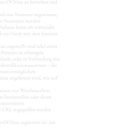
aus Of Nina zu besuchen und
ird eine Nummer zugewiesen,
Diese Nummern werden
-Adresse kann oft verwendet
ch ein Gerät mit dem Internet
na angestellt sind oder unter
Parteien zu erbringen.
ndirekt oder in Verbindung mit
 Identifikationsnummer – die
Person ermöglichen.
Nina angeboten wird, wie auf
nsoren von Wettbewerben,
e bereitstellen oder deren
nteressieren.
se URL zugegriffen werden
s Of Nina registriert ist, um