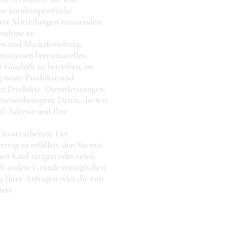
re kundenspezifische
ere Mitteilungen zuzusenden;
lnahme an
en und Marktforschung.
mationen bereitzustellen,
r Geschäft zu betreiben, zu
ng neuer Produkte und
er Produkte, Dienstleistungen,
ersonenbezogene Daten, die wir
il-Adresse und Ihre
zu verarbeiten. Der
trag zu erfüllen, den Sie mit
nen Kauf tätigen oder einen
ch andere Gründe ermöglichen,
ng Ihrer Anfragen oder die von
ers.