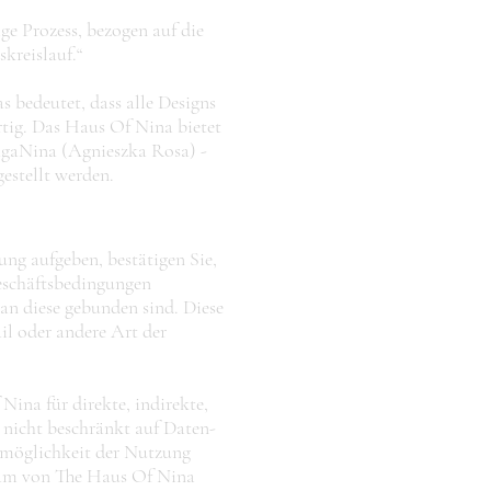
ge Prozess, bezogen auf die
kreislauf.“
 bedeutet, dass alle Designs
rtig. Das Haus Of Nina bietet
AgaNina (Agnieszka Rosa) -
gestellt werden.
ung aufgeben, bestätigen Sie,
eschäftsbedingungen
n diese gebunden sind. Diese
il oder andere Art der
ina für direkte, indirekte,
r nicht beschränkt auf Daten-
nmöglichkeit der Nutzung
Team von The Haus Of Nina