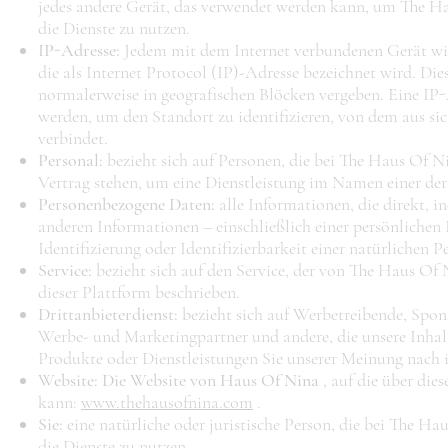
jedes andere Gerät, das verwendet werden kann, um The H
die Dienste zu nutzen.
IP-Adresse:
Jedem mit dem Internet verbundenen Gerät w
die als Internet Protocol (IP)-Adresse bezeichnet wird. 
normalerweise in geografischen Blöcken vergeben. Eine IP
werden, um den Standort zu identifizieren, von dem aus si
verbindet.
Personal:
bezieht sich auf Personen, die bei The Haus Of Ni
Vertrag stehen, um eine Dienstleistung im Namen einer der 
Personenbezogene Daten:
alle Informationen, die direkt, i
anderen Informationen – einschließlich einer persönlichen
Identifizierung oder Identifizierbarkeit einer natürlichen 
Service:
bezieht sich auf den Service, der von The Haus Of 
dieser Plattform beschrieben.
Drittanbieterdienst:
bezieht sich auf Werbetreibende, Spo
Werbe- und Marketingpartner und andere, die unsere Inhalt
Produkte oder Dienstleistungen Sie unserer Meinung nach i
Website: Die Website von Haus Of Nina
, auf die über die
kann:
www.thehausofnina.com
.
Sie:
eine natürliche oder juristische Person, die bei The Hau
die Dienste zu nutzen