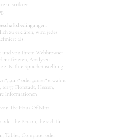
e in strikter
g.
Geschäftsbedingungen:
ich zu erklären, wird jedes
finiert als:
ert und von Ihrem Webbrowser
dentifizieren, Analysen
e z. B. Ihre Spracheinstellung
ir“, „uns“ oder „unser“ erwähnt
, 61197 Florstadt, Hessen,
hre Informationen
 von The Haus Of Nina
oder die Person, die sich für
on, Tablet, Computer oder