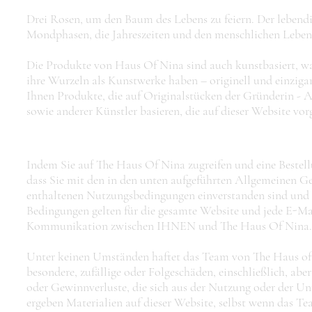
Drei Rosen, um den Baum des Lebens zu feiern. Der lebendi
Mondphasen, die Jahreszeiten und den menschlichen Lebens
Die Produkte von Haus Of Nina sind auch kunstbasiert, was
ihre Wurzeln als Kunstwerke haben – originell und einziga
Ihnen Produkte, die auf Originalstücken der Gründerin - 
sowie anderer Künstler basieren, die auf dieser Website vor
Indem Sie auf The Haus Of Nina zugreifen und eine Bestell
dass Sie mit den in den unten aufgeführten Allgemeinen G
enthaltenen Nutzungsbedingungen einverstanden sind und a
Bedingungen gelten für die gesamte Website und jede E-Ma
Kommunikation zwischen IHNEN und The Haus Of Nina.
Unter keinen Umständen haftet das Team von The Haus of N
besondere, zufällige oder Folgeschäden, einschließlich, abe
oder Gewinnverluste, die sich aus der Nutzung oder der U
ergeben Materialien auf dieser Website, selbst wenn das 