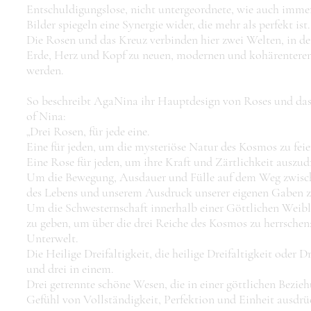
Entschuldigungslose, nicht untergeordnete, wie auch immer
Bilder spiegeln eine Synergie wider, die mehr als perfekt ist.
Die Rosen und das Kreuz verbinden hier zwei Welten, in de
Erde, Herz und Kopf zu neuen, modernen und kohärentere
werden.
So beschreibt AgaNina ihr Hauptdesign von Roses und da
of Nina:
„Drei Rosen, für jede eine.
Eine für jeden, um die mysteriöse Natur des Kosmos zu feie
Eine Rose für jeden, um ihre Kraft und Zärtlichkeit auszud
Um die Bewegung, Ausdauer und Fülle auf dem Weg zwisch
des Lebens und unserem Ausdruck unserer eigenen Gaben z
Um die Schwesternschaft innerhalb einer Göttlichen Weibl
zu geben, um über die drei Reiche des Kosmos zu herrsche
Unterwelt.
Die Heilige Dreifaltigkeit, die heilige Dreifaltigkeit oder Dr
und drei in einem.
Drei getrennte schöne Wesen, die in einer göttlichen Bezieh
Gefühl von Vollständigkeit, Perfektion und Einheit ausdrü