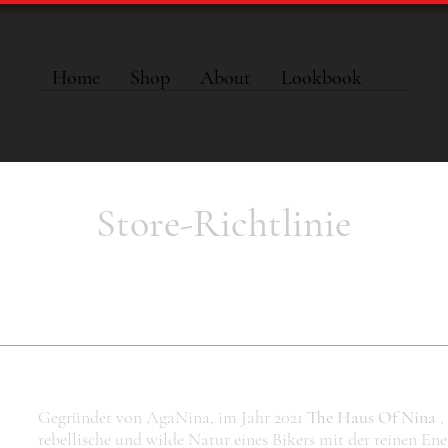
Home
Shop
About
Lookbook
Store-Richtlinie
Gegründet von AgaNina, im Jahr 2021
The Haus Of Nina
,
rebellische und wilde Natur eines Bikers mit der reinen Ene